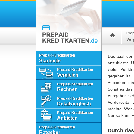
Prep
Ver
Prepaid-Kreditkarten
Das Ziel der 
Startseite
anzubieten. U
vielen Punkte
Prepaid-Kreditkarten
Vergleich
gegeben ist. 
Aussehen ein
Prepaid-Kreditkarten
Rechner
So ist es das
Ausgeber seh
Prepaid-Kreditkarten
Vorderseite. 
Detailvergleich
möchte. Wer e
Prepaid-Kreditkarten
Nur so kann v
Anbieter
Prepaid-Kreditkarten
Durch das
Ratgeber