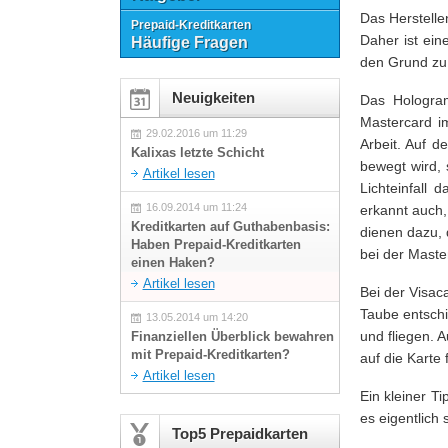
Das Herstelle
Prepaid-Kreditkarten
Daher ist ein
Häufige Fragen
den Grund zu
Neuigkeiten
Das Hologram
Mastercard im
29.02.2016 um 11:29
Arbeit. Auf d
Kalixas letzte Schicht
bewegt wird,
Artikel lesen
Lichteinfall
16.09.2014 um 11:24
erkannt auch,
Kreditkarten auf Guthabenbasis:
dienen dazu, 
Haben Prepaid-Kreditkarten
bei der Master
einen Haken?
Artikel lesen
Bei der Visac
Taube entschi
13.05.2014 um 14:20
und fliegen. 
Finanziellen Überblick bewahren
mit Prepaid-Kreditkarten?
auf die Karte
Artikel lesen
Ein kleiner T
es eigentlich s
Top5 Prepaidkarten