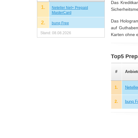
Das Kreditka
1.
Neteller Net+ Prepaid
Sicherheitsmer
MasterCard
Das Hologramm
2.
bunq Free
auf Guthabenb
Stand: 08.08.2026
Karten ohne ei
Top5 Prep
#
Anbiet
1.
Netell
2.
bunq F