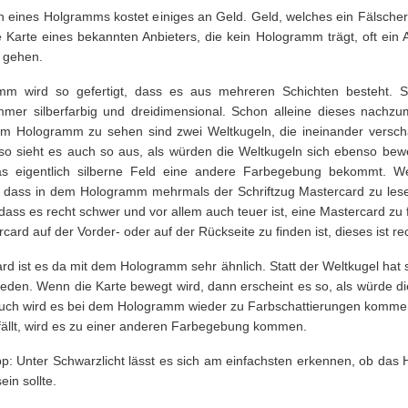
n eines Holgramms kostet einiges an Geld. Geld, welches ein Fälscher
e Karte eines bekannten Anbieters, die kein Hologramm trägt, oft ein
 gehen.
m wird so gefertigt, dass es aus mehreren Schichten besteht. 
mer silberfarbig und dreidimensional. Schon alleine dieses nachzu
em Hologramm zu sehen sind zwei Weltkugeln, die ineinander versch
 so sieht es auch so aus, als würden die Weltkugeln sich ebenso be
 das eigentlich silberne Feld eine andere Farbegebung bekommt. W
 dass in dem Hologramm mehrmals der Schriftzug Mastercard zu lesen 
dass es recht schwer und vor allem auch teuer ist, eine Mastercard z
card auf der Vorder- oder auf der Rückseite zu finden ist, dieses ist re
ard ist es da mit dem Hologramm sehr ähnlich. Statt der Weltkugel hat
eden. Wenn die Karte bewegt wird, dann erscheint es so, als würde d
Auch wird es bei dem Hologramm wieder zu Farbschattierungen komme
 fällt, wird es zu einer anderen Farbegebung kommen.
ipp: Unter Schwarzlicht lässt es sich am einfachsten erkennen, ob da
ein sollte.