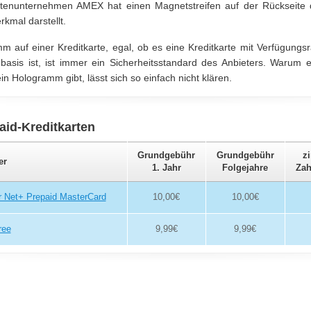
rtenunternehmen AMEX hat einen Magnetstreifen auf der Rückseite d
kmal darstellt.
 auf einer Kreditkarte, egal, ob es eine Kreditkarte mit Verfügungs
asis ist, ist immer ein Sicherheitsstandard des Anbieters. Warum 
n Hologramm gibt, lässt sich so einfach nicht klären.
aid-Kreditkarten
Grundgebühr
Grundgebühr
zi
er
1. Jahr
Folgejahre
Zah
er Net+ Prepaid MasterCard
10,00€
10,00€
ree
9,99€
9,99€