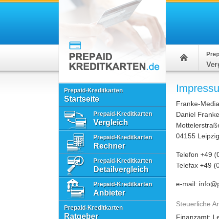
Prep
Ver
Impress
Prepaid-Kreditkarten
Startseite
Franke-Media
Prepaid-Kreditkarten
Daniel Frank
Vergleich
Mottelerstraß
04155 Leipzi
Prepaid-Kreditkarten
Rechner
Telefon +49 
Prepaid-Kreditkarten
Telefax +49 
Detailvergleich
e-mail: info@
Prepaid-Kreditkarten
Anbieter
Steuerliche A
Prepaid-Kreditkarten
Ratgeber
Finanzamt: Le