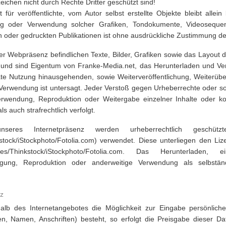
ichen nicht durch Rechte Dritter geschützt sind!
 für veröffentlichte, vom Autor selbst erstellte Objekte bleibt allei
gung oder Verwendung solcher Grafiken, Tondokumente, Videosequ
n oder gedruckten Publikationen ist ohne ausdrückliche Zustimmung des 
er Webpräsenz befindlichen Texte, Bilder, Grafiken sowie das Layout 
und sind Eigentum von Franke-Media.net, das Herunterladen und Ver
ate Nutzung hinausgehenden, sowie Weiterveröffentlichung, Weiterüb
Verwendung ist untersagt. Jeder Verstoß gegen Urheberrechte oder s
erwendung, Reproduktion oder Weitergabe einzelner Inhalte oder ko
 als auch strafrechtlich verfolgt.
nseres Internetpräsenz werden urheberrechtlich geschützt
stock/iStockphoto/Fotolia.com) verwendet. Diese unterliegen den L
s/Thinkstock/iStockphoto/Fotolia.com. Das Herunterladen, ein
agung, Reproduktion oder anderweitige Verwendung als selbständ
z
halb des Internetangebotes die Möglichkeit zur Eingabe persönliche
n, Namen, Anschriften) besteht, so erfolgt die Preisgabe dieser D