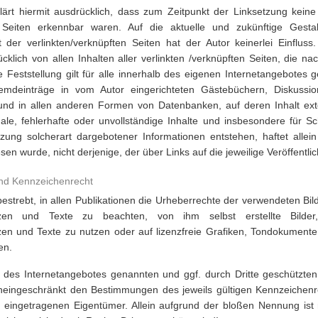
lärt hiermit ausdrücklich, dass zum Zeitpunkt der Linksetzung keine 
 Seiten erkennbar waren. Auf die aktuelle und zukünftige Gestal
 der verlinkten/verknüpften Seiten hat der Autor keinerlei Einfluss.
ücklich von allen Inhalten aller verlinkten /verknüpften Seiten, die n
 Feststellung gilt für alle innerhalb des eigenen Internetangebotes 
emdeinträge in vom Autor eingerichteten Gästebüchern, Diskussion
 und in allen anderen Formen von Datenbanken, auf deren Inhalt ext
egale, fehlerhafte oder unvollständige Inhalte und insbesondere für 
zung solcherart dargebotener Informationen entstehen, haftet allein
en wurde, nicht derjenige, der über Links auf die jeweilige Veröffentlic
und Kennzeichenrecht
 bestrebt, in allen Publikationen die Urheberrechte der verwendeten Bi
zen und Texte zu beachten, von ihm selbst erstellte Bilder,
en und Texte zu nutzen oder auf lizenzfreie Grafiken, Tondokument
en.
lb des Internetangebotes genannten und ggf. durch Dritte geschützt
uneingeschränkt den Bestimmungen des jeweils gültigen Kennzeichenr
n eingetragenen Eigentümer. Allein aufgrund der bloßen Nennung ist 