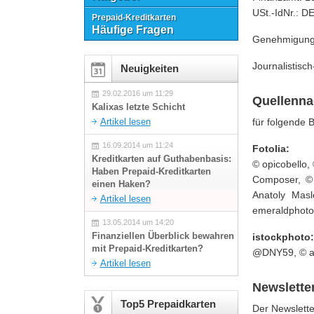
USt.-IdNr.: 
Prepaid-Kreditkarten
Häufige Fragen
Genehmigung n
Journalistisc
Neuigkeiten
29.02.2016 um 11:29
Quellenna
Kalixas letzte Schicht
Artikel lesen
für folgende B
16.09.2014 um 11:24
Fotolia:
Kreditkarten auf Guthabenbasis:
© opicobello,
Haben Prepaid-Kreditkarten
Composer, ©
einen Haken?
Anatoly Masl
Artikel lesen
emeraldphoto
13.05.2014 um 14:20
Finanziellen Überblick bewahren
istockphoto:
mit Prepaid-Kreditkarten?
@DNY59, © al
Artikel lesen
Newslette
Top5 Prepaidkarten
Der Newslette