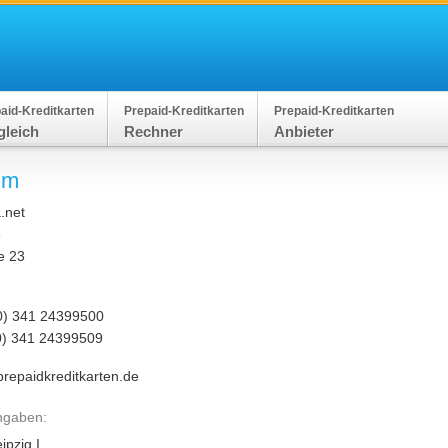
aid-Kreditkarten
Prepaid-Kreditkarten
Prepaid-Kreditkarten
gleich
Rechner
Anbieter
um
.net
e
e 23
g
(0) 341 24399500
(0) 341 24399509
prepaidkreditkarten.de
ngaben:
ipzig I