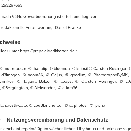
DE 253267653
ach § 34c Gewerbeordnung ist erteilt und liegt vor.
h-redaktionelle Verantwortung: Daniel Franke
chweise
ilder unter https://prepaidkreditkarten.de :
 © motorradcbr, © thanatip, © bloomua, © knipsit,© Carsten Reisinger,
 d3images, © adam36, © Gajus, © goodluz, © PhotographyByMK,
ennikov, © Tatjana Balzer, © apops, © Carsten Reisinger, © L.
, ©Bergringfoto, © Aleksandar, © adam36
ancrosthwaite, © LeoBlanchette, © ra-photos, © picha
r – Nutzungsvereinbarung und Datenschutz
r erscheint regelmäßig im wöchentlichen Rhythmus und anlassbezoge