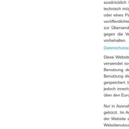
ausdrücklich
technisch mö
oder eines P
veröffentlich
zur Übersendu
gegen die Ve
vorbehalten.
Datenschutzer
Diese Website
verwendet so
Benutzung de
Benutzung di
gespeichert. 
jedoch inner
über den Euro
Nur in Ausna
gekürzt. Im A
der Website 
Websitenutzu