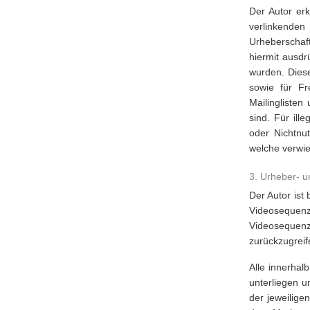
Der Autor erk
verlinkenden
Urheberschaft
hiermit ausdr
wurden. Diese
sowie für Fr
Mailinglisten
sind. Für ill
oder Nichtnut
welche verwies
3. Urheber- 
Der Autor ist
Videosequen
Videosequenz
zurückzugreif
Alle innerha
unterliegen 
der jeweilige