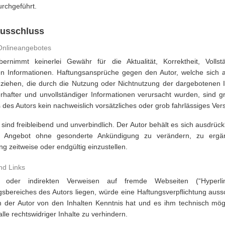
rchgeführt.
usschluss
 Onlineangebotes
ernimmt keinerlei Gewähr für die Aktualität, Korrektheit, Vollst
ten Informationen. Haftungsansprüche gegen den Autor, welche sich 
beziehen, die durch die Nutzung oder Nichtnutzung der dargebotenen 
rhafter und unvollständiger Informationen verursacht wurden, sind g
 des Autors kein nachweislich vorsätzliches oder grob fahrlässiges Vers
sind freibleibend und unverbindlich. Der Autor behält es sich ausdrückl
 Angebot ohne gesonderte Ankündigung zu verändern, zu ergän
ng zeitweise oder endgültig einzustellen.
nd Links
n oder indirekten Verweisen auf fremde Webseiten (“Hyperli
sbereiches des Autors liegen, würde eine Haftungsverpflichtung aussch
m der Autor von den Inhalten Kenntnis hat und es ihm technisch mö
lle rechtswidriger Inhalte zu verhindern.