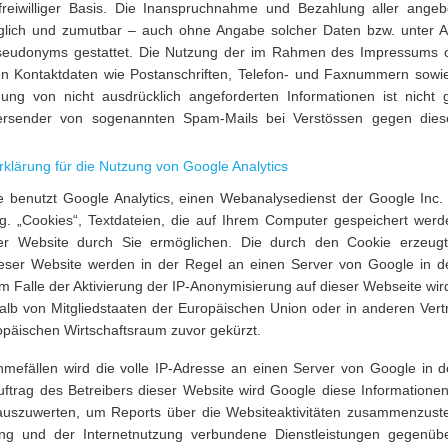
 freiwilliger Basis. Die Inanspruchnahme und Bezahlung aller angeb
glich und zumutbar – auch ohne Angabe solcher Daten bzw. unter A
seudonyms gestattet. Die Nutzung der im Rahmen des Impressums o
ten Kontaktdaten wie Postanschriften, Telefon- und Faxnummern sowi
ng von nicht ausdrücklich angeforderten Informationen ist nicht ge
rsender von sogenannten Spam-Mails bei Verstössen gegen diese
klärung für die Nutzung von Google Analytics
 benutzt Google Analytics, einen Webanalysedienst der Google Inc. 
g. „Cookies“, Textdateien, die auf Ihrem Computer gespeichert werd
r Website durch Sie ermöglichen. Die durch den Cookie erzeugt
eser Website werden in der Regel an einen Server von Google in d
Im Falle der Aktivierung der IP-Anonymisierung auf dieser Webseite wi
halb von Mitgliedstaaten der Europäischen Union oder in anderen Ve
päischen Wirtschaftsraum zuvor gekürzt.
hmefällen wird die volle IP-Adresse an einen Server von Google in 
uftrag des Betreibers dieser Website wird Google diese Information
auszuwerten, um Reports über die Websiteaktivitäten zusammenzuste
ng und der Internetnutzung verbundene Dienstleistungen gegenüb