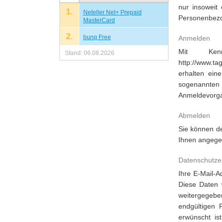
nur insoweit
1.
Neteller Net+ Prepaid
Personenbezo
MasterCard
2.
bunq Free
Anmelden
Mit Kenn
Stand: 06.08.2026
http://www.ta
erhalten ein
sogenannten 
Anmeldevorgan
Abmelden
Sie können de
Ihnen angege
Datenschutze
Ihre E-Mail-
Diese Daten 
weitergegebe
endgültigen R
erwünscht is