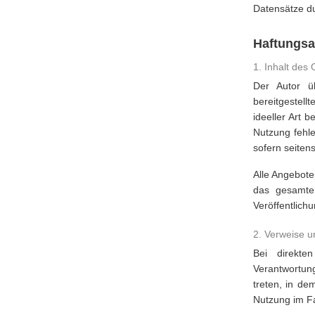
Datensätze du
Haftungsa
1. Inhalt des
Der Autor üb
bereitgestell
ideeller Art 
Nutzung fehle
sofern seitens
Alle Angebote 
das gesamte
Veröffentlichu
2. Verweise u
Bei direkte
Verantwortung
treten, in de
Nutzung im Fa