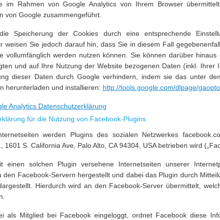
ie im Rahmen von Google Analytics von Ihrem Browser übermittelte
n von Google zusammengeführt.
ie Speicherung der Cookies durch eine entsprechende Einstellu
ir weisen Sie jedoch darauf hin, dass Sie in diesem Fall gegebenenfal
te vollumfänglich werden nutzen können. Sie können darüber hinaus 
ten und auf Ihre Nutzung der Website bezogenen Daten (inkl. Ihrer
tung dieser Daten durch Google verhindern, indem sie das unter de
n herunterladen und installieren:
http://tools.google.com/dlpage/gaopt
le Analytics Datenschutzerklärung
klärung für die Nutzung von Facebook-Plugins
nternetseiten werden Plugins des sozialen Netzwerkes facebook.
, 1601 S. California Ave, Palo Alto, CA 94304, USA betrieben wird („Fa
 einen solchen Plugin versehene Internetseiten unserer Internetp
 den Facebook-Servern hergestellt und dabei das Plugin durch Mitteil
 dargestellt. Hierdurch wird an den Facebook-Server übermittelt, welc
n.
ei als Mitglied bei Facebook eingeloggt, ordnet Facebook diese Inf