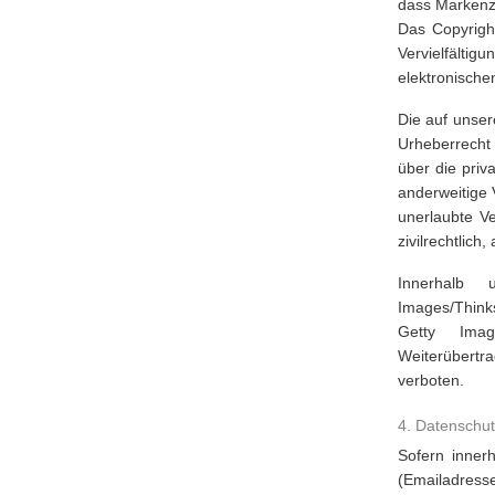
dass Markenze
Das Copyright
Vervielfälti
elektronische
Die auf unser
Urheberrecht 
über die priv
anderweitige 
unerlaubte V
zivilrechtlich,
Innerhalb u
Images/Think
Getty Image
Weiterübertr
verboten.
4. Datenschut
Sofern inner
(Emailadresse