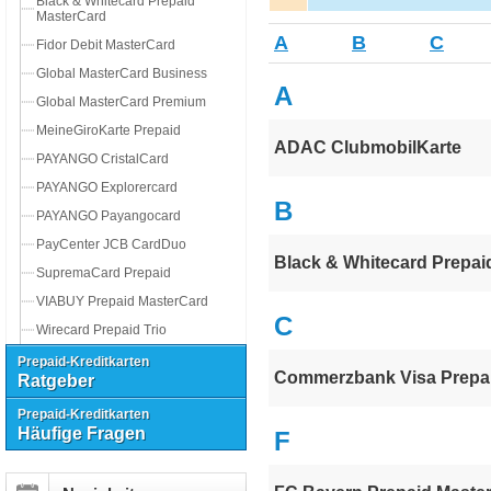
Black & Whitecard Prepaid
MasterCard
A
B
C
Fidor Debit MasterCard
Global MasterCard Business
A
Global MasterCard Premium
MeineGiroKarte Prepaid
ADAC ClubmobilKarte
PAYANGO CristalCard
PAYANGO Explorercard
B
PAYANGO Payangocard
PayCenter JCB CardDuo
Black & Whitecard Prepai
SupremaCard Prepaid
VIABUY Prepaid MasterCard
C
Wirecard Prepaid Trio
Prepaid-Kreditkarten
Commerzbank Visa Prepai
Ratgeber
Prepaid-Kreditkarten
Häufige Fragen
F