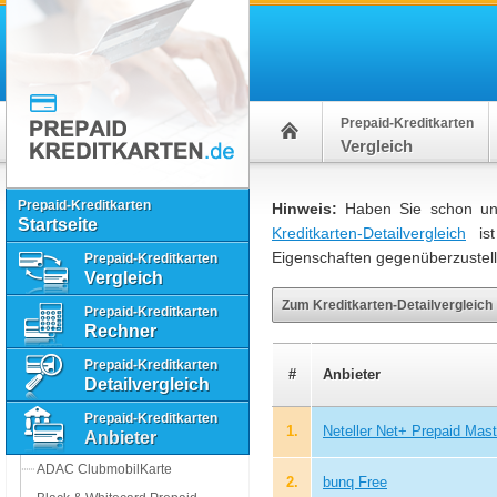
Prepaid-Kreditkarten
Vergleich
Prepaid-Kreditkarten
Hinweis:
Haben Sie schon unse
Startseite
Kreditkarten-Detailvergleich
ist
Eigenschaften gegenüberzustell
Prepaid-Kreditkarten
Vergleich
Zum Kreditkarten-Detailvergleich
Prepaid-Kreditkarten
Rechner
Prepaid-Kreditkarten
#
Anbieter
Detailvergleich
Prepaid-Kreditkarten
1.
Neteller Net+ Prepaid Mas
Anbieter
ADAC ClubmobilKarte
2.
bunq Free