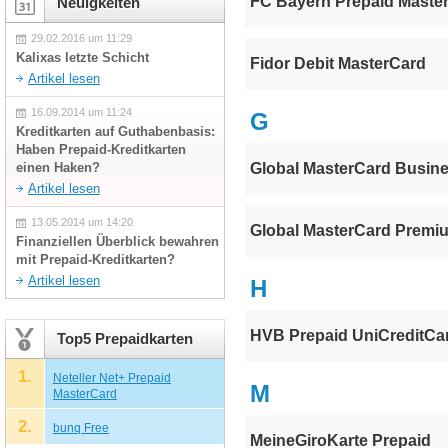
FC Bayern Prepaid Maste
Neuigkeiten
29.02.2016 um 11:29
Kalixas letzte Schicht
Fidor Debit MasterCard
Artikel lesen
16.09.2014 um 11:24
G
Kreditkarten auf Guthabenbasis:
Haben Prepaid-Kreditkarten
einen Haken?
Global MasterCard Busin
Artikel lesen
13.05.2014 um 14:20
Global MasterCard Premi
Finanziellen Überblick bewahren
mit Prepaid-Kreditkarten?
Artikel lesen
H
HVB Prepaid UniCreditCa
Top5 Prepaidkarten
1.
Neteller Net+ Prepaid
M
MasterCard
2.
bunq Free
MeineGiroKarte Prepaid