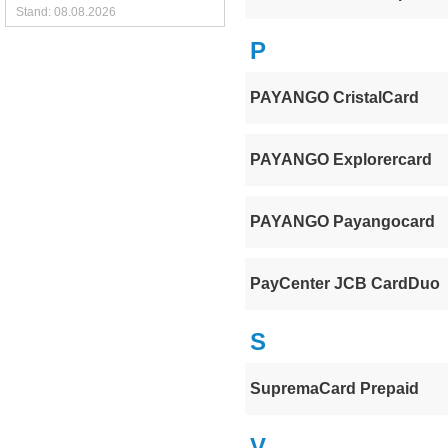
Stand: 08.08.2026
P
PAYANGO CristalCard
PAYANGO Explorercard
PAYANGO Payangocard
PayCenter JCB CardDuo
S
SupremaCard Prepaid
V