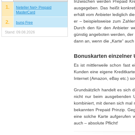
Inzwischen werden Prepaid Kred
1.
Neteller Net+ Prepaid
ausgegeben. Das heißt konkret
MasterCard
erhält vom Anbieter lediglich di
er – beispielsweise zum Zahlen
2.
bunq Free
Durch den für den Anbieter we
Stand: 09.08.2026
günstig angeboten werden, der 
dann an, wenn die „Karte“ auch w
Bonuskarten einzelner
Es ist mittlerweile schon fas
Kunden eine eigene Kreditkarte 
Internet (Amazon, eBay etc.) s
Grundsätzlich handelt es sich 
nicht nur beim ausgebenden Un
kombiniert, mit denen sich mal 
bekannten Prepaid Prinzip. Ge
eine solche Karte aufgerufen w
auch – absolute Pflicht!