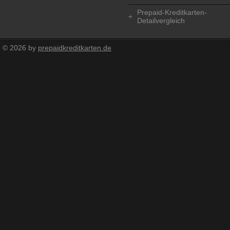
Prepaid-Kreditkarten-
Detailvergleich
© 2026 by
prepaidkreditkarten.de