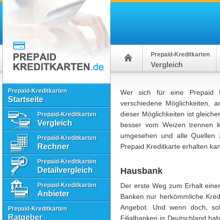
Prepaid-Kreditkarten
Vergleich
Prepaid-Kreditkarten
Wer sich für eine Prepaid Kr
Startseite
verschiedene Möglichkeiten, a
dieser Möglichkeiten ist gleich
Prepaid-Kreditkarten
Vergleich
besser vom Weizen trennen k
umgesehen und alle Quellen 
Prepaid-Kreditkarten
Rechner
Prepaid Kreditkarte erhalten ka
Prepaid-Kreditkarten
Detailvergleich
Hausbank
Prepaid-Kreditkarten
Der erste Weg zum Erhalt einer 
Anbieter
Banken nur herkömmliche Kredi
Angebot. Und wenn doch, sol
Prepaid-Kreditkarten
Ratgeber
Filialbanken in Deutschland hab