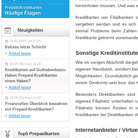
hereinholen müssen. Und was wü
Prepaid-Kreditkarten
Häufige Fragen
Kreditkarten von Filialbanken 
vergeben werden und es sich 
Neuigkeiten
einmal Probleme beim Zahlen 
Kreditkarte getrennt voneinande
29.02.2016 um 11:29
Kalixas letzte Schicht
Sonstige Kreditinstitut
Artikel lesen
Wie im vorigen Abschnitt dargel
16.09.2014 um 11:24
eigenen Hausbank, sondern bei 
Kreditkarten auf Guthabenbasis:
Haben Prepaid-Kreditkarten
Möglichkeiten. Grundsätzlich ge
einen Haken?
einem Girokonto sein bzw. das 
Artikel lesen
Besonders Direktbanken sind mi
13.05.2014 um 14:20
eigenes Filialnetz unterhalten
Finanziellen Überblick bewahren
Filialnetz können Kosten in
mit Prepaid-Kreditkarten?
Kreditkarten bei Direktbanken o
Artikel lesen
Internetanbieter / Virtu
Top5 Prepaidkarten